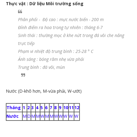
Thực vật : Dữ liệu Môi trường sống
Phân phối - Độ cao : mực nước biển - 200 m
Đỉnh điểm ra hoa trong tự nhiên : tháng 6-7
Sinh thái : thường mọc ở khe nứt trong đá vôi che nắng
trực tiếp
Phạm vi nhiệt độ trung bình : 25-28 ° C
Ánh sáng : bóng râm nhẹ vừa phải
Trung bình : đá vôi, mùn
Nước (D-khô hơn, M-vừa phải, W-ướt)
Tháng
1
2
3
4
5
6
7
8
9
10
11
12
Nước
M
D
M
M
W
M
M
W
W
W
W
W