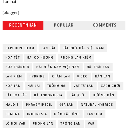
Lan hài
[blogger]
RECENTNHÃN
POPULAR
COMMENTS
PAPHIOPEDILUM
LAN HÀI
HÀI PHÍA BẮC VIỆT NAM
HOA TẾT
HÀI CÓ HƯƠNG
PHONG LAN KIẾM
HOA THÁNG 8
HÀI MIỀN NAM VIỆT NAM
HÀI THÁI LAN
LAN KIẾM
HYBRIDS
CHĂM LAN
VIDEO
BÁN LAN
HOA LAN
HÀI LAI
TRỒNG HÀI
VẬT TƯ LAN
CÁCH CHƠI
HÀI HOA TẾT
HÀI INDONIESIA
HÀI ĐUỔI
HƯỚNG DẪN
MAUDIE
PHRAGMIPEDIL
ĐỊA LAN
NATURAL HYBRIDS
BEGONA
INDONESIA
KIẾM LÁ CỨNG
LANKIEM
LÔ HỘI VAR
PHONG LAN
TRỒNG LAN
VAR