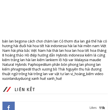
bán lan
begona
cách chơi
chăm lan
Cỏ thơm
địa lan
giá thể
hài có
hương
hài đuổi
hài hoa tết
hài indoniesia
hài lai
hài miền nam Việt
Nam
hài phía bắc Việt Nam
hài thái lan
hoa lan
hoa tết
hoa tháng
8
hoàng thảo
Hồ điệp
hướng dẫn
Hybrids
indonesia
kiếm lá cứng
kiếm trắng
lan hài
lan kiếm
lankiem
lô hội var
Malaysia
maudie
Natural Hybrids
Paphiopedilum
phân bón
phong lan
phong lan
kiếm
phragmipedil
thạch xương bồ
Thái Nguyên
thu hải đương
thuật ngữ
trồng hài
trồng lan
var
vật tư lan
vị_hoàng_kiếm
video
vuonlanduyduong
xanh huế
xanh_huế
LIÊN KẾT
11k
Likes