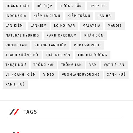
HOÀNG THẢO
HỒ ĐIỆP
HƯỚNG DẪN
HYBRIDS
INDONESIA
KIẾM LÁ CỨNG
KIẾM TRẮNG
LAN HÀI
LAN KIẾM
LANKIEM
LÔ HỘI VAR
MALAYSIA
MAUDIE
NATURAL HYBRIDS
PAPHIOPEDILUM
PHÂN BÓN
PHONG LAN
PHONG LAN KIẾM
PHRAGMIPEDIL
THẠCH XƯƠNG BỒ
THÁI NGUYÊN
THU HẢI ĐƯƠNG
THUẬT NGỮ
TRỒNG HÀI
TRỒNG LAN
VAR
VẬT TƯ LAN
VỊ_HOÀNG_KIẾM
VIDEO
VUONLANDUYDUONG
XANH HUẾ
XANH_HUẾ
TAGS