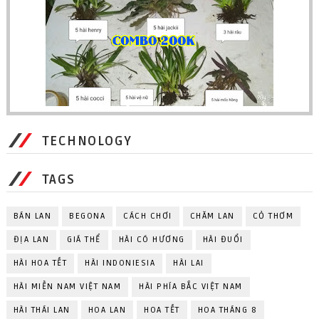
TECHNOLOGY
TAGS
BÁN LAN
BEGONA
CÁCH CHƠI
CHĂM LAN
CỎ THƠM
ĐỊA LAN
GIÁ THỂ
HÀI CÓ HƯƠNG
HÀI ĐUỔI
HÀI HOA TẾT
HÀI INDONIESIA
HÀI LAI
HÀI MIỀN NAM VIỆT NAM
HÀI PHÍA BẮC VIỆT NAM
HÀI THÁI LAN
HOA LAN
HOA TẾT
HOA THÁNG 8