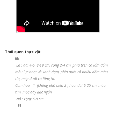
Thói quen thực vật
Lá : dài 4-6, 8-19 cm, rộng 2-4 cm, phía trên có lốm đốm
màu lục nhạt và xanh đậm, phía dưới có nhiều đốm màu
tía, mép dưới có lông tơ.
Cụm hoa : 1- (không phổ biến 2-) hoa, dài 6-25 cm, màu
tím, mọc dày đặc ngắn.
Nở : rộng 6-8 cm