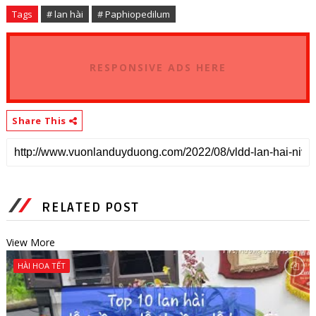
Tags
# lan hài
# Paphiopedilum
RESPONSIVE ADS HERE
Share This
RELATED POST
View More
HÀI HOA TẾT