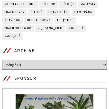
VUONLANDUYDUONG
CỎ THƠM
HỒ ĐIỆP
MALAYSIA
THÁI NGUYÊN
GIÁ THỂ
HOÀNG THẢO
KIẾM TRẮNG
PHÂN BÓN
THU HẢI ĐƯƠNG
THUẬT NGỮ
THẠCH XƯƠNG BỒ
VỊ_HOÀNG_KIẾM
XANH HUẾ
XANH_HUẾ
ARCHIVE
SPONSOR