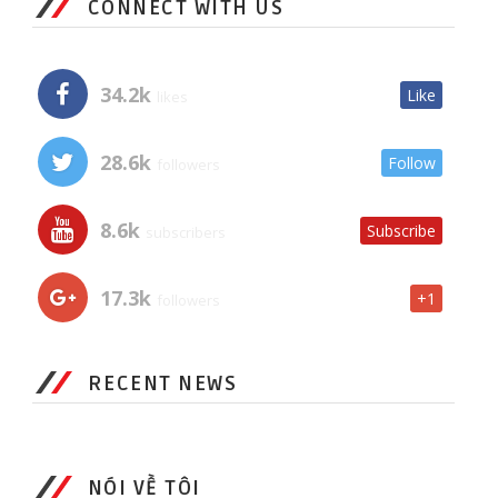
CONNECT WITH US
34.2k
Like
likes
28.6k
Follow
followers
8.6k
Subscribe
subscribers
17.3k
+1
followers
RECENT NEWS
NÓI VỀ TÔI