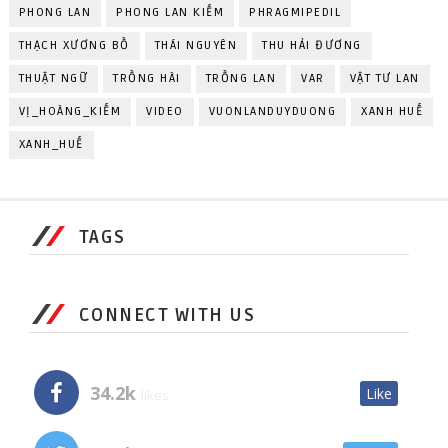
PHONG LAN
PHONG LAN KIẾM
PHRAGMIPEDIL
THẠCH XƯƠNG BỒ
THÁI NGUYÊN
THU HẢI ĐƯƠNG
THUẬT NGỮ
TRỒNG HÀI
TRỒNG LAN
VAR
VẬT TƯ LAN
VỊ_HOÀNG_KIẾM
VIDEO
VUONLANDUYDUONG
XANH HUẾ
XANH_HUẾ
TAGS
CONNECT WITH US
34.2k
Like
likes