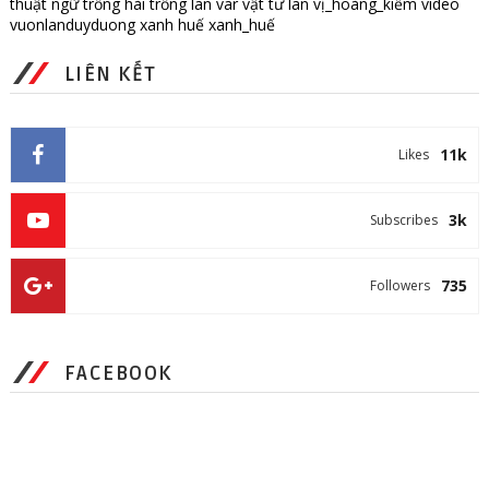
thuật ngữ
trồng hài
trồng lan
var
vật tư lan
vị_hoàng_kiếm
video
vuonlanduyduong
xanh huế
xanh_huế
LIÊN KẾT
11k
Likes
3k
Subscribes
735
Followers
FACEBOOK