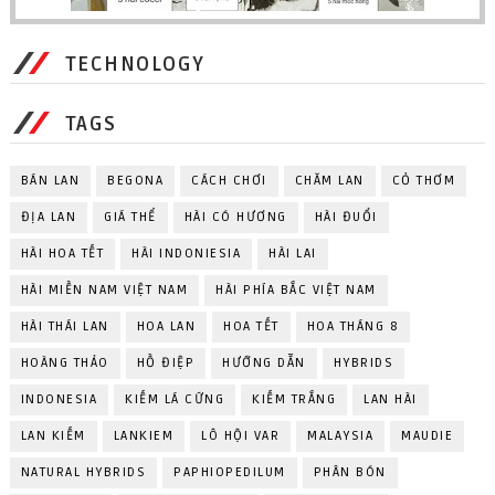
TECHNOLOGY
TAGS
BÁN LAN
BEGONA
CÁCH CHƠI
CHĂM LAN
CỎ THƠM
ĐỊA LAN
GIÁ THỂ
HÀI CÓ HƯƠNG
HÀI ĐUỔI
HÀI HOA TẾT
HÀI INDONIESIA
HÀI LAI
HÀI MIỀN NAM VIỆT NAM
HÀI PHÍA BẮC VIỆT NAM
HÀI THÁI LAN
HOA LAN
HOA TẾT
HOA THÁNG 8
HOÀNG THẢO
HỒ ĐIỆP
HƯỚNG DẪN
HYBRIDS
INDONESIA
KIẾM LÁ CỨNG
KIẾM TRẮNG
LAN HÀI
LAN KIẾM
LANKIEM
LÔ HỘI VAR
MALAYSIA
MAUDIE
NATURAL HYBRIDS
PAPHIOPEDILUM
PHÂN BÓN