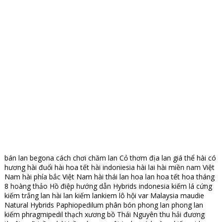
bán lan
begona
cách chơi
chăm lan
Cỏ thơm
địa lan
giá thể
hài có
hương
hài đuổi
hài hoa tết
hài indoniesia
hài lai
hài miền nam Việt
Nam
hài phía bắc Việt Nam
hài thái lan
hoa lan
hoa tết
hoa tháng
8
hoàng thảo
Hồ điệp
hướng dẫn
Hybrids
indonesia
kiếm lá cứng
kiếm trắng
lan hài
lan kiếm
lankiem
lô hội var
Malaysia
maudie
Natural Hybrids
Paphiopedilum
phân bón
phong lan
phong lan
kiếm
phragmipedil
thạch xương bồ
Thái Nguyên
thu hải đương