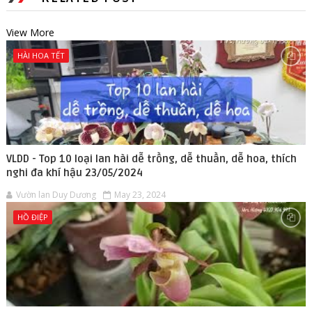
View More
HÀI HOA TẾT
VLDD - Top 10 loại lan hài dễ trồng, dễ thuần, dễ hoa, thích
nghi đa khí hậu 23/05/2024
Vườn lan Duy Dương
May 23, 2024
HỒ ĐIỆP