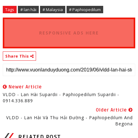
Tags
# lan hài
# Malaysia
# Paphiopedilum
RESPONSIVE ADS HERE
Share This
Newer Article
VLDD - Lan Hài Supardii - Paphiopedilum Supardii -
0914.336.889
Older Article
VLDD - Lan Hài Và Thu Hải Đường - Paphiopedilum And
Begona
RELATED POST