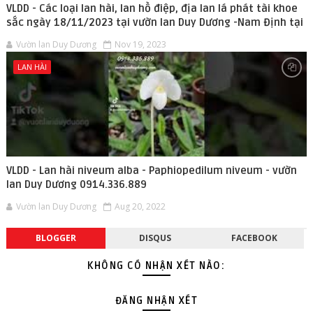
VLDD - Các loại lan hài, lan hồ điệp, địa lan lá phát tài khoe
sắc ngày 18/11/2023 tại vườn lan Duy Dương -Nam Định tại
Vườn lan Duy Dương
Nov 19, 2023
LAN HÀI
VLDD - Lan hài niveum alba - Paphiopedilum niveum - vườn
lan Duy Dương 0914.336.889
Vườn lan Duy Dương
Aug 20, 2022
BLOGGER
DISQUS
FACEBOOK
KHÔNG CÓ NHẬN XÉT NÀO:
ĐĂNG NHẬN XÉT