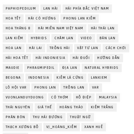
PAPHIOPEDILUM
LAN HÀI
HÀI PHÍA BẮC VIỆT NAM
HOA TẾT
HÀI CÓ HƯƠNG
PHONG LAN KIẾM
HOA THÁNG 8
HÀI MIỀN NAM VIỆT NAM
HÀI THÁI LAN
LAN KIẾM
HYBRIDS
CHĂM LAN
VIDEO
BÁN LAN
HOA LAN
HÀI LAI
TRỒNG HÀI
VẬT TƯ LAN
CÁCH CHƠI
HÀI HOA TẾT
HÀI INDONIESIA
HÀI ĐUỔI
HƯỚNG DẪN
MAUDIE
PHRAGMIPEDIL
ĐỊA LAN
NATURAL HYBRIDS
BEGONA
INDONESIA
KIẾM LÁ CỨNG
LANKIEM
LÔ HỘI VAR
PHONG LAN
TRỒNG LAN
VAR
VUONLANDUYDUONG
CỎ THƠM
HỒ ĐIỆP
MALAYSIA
THÁI NGUYÊN
GIÁ THỂ
HOÀNG THẢO
KIẾM TRẮNG
PHÂN BÓN
THU HẢI ĐƯƠNG
THUẬT NGỮ
THẠCH XƯƠNG BỒ
VỊ_HOÀNG_KIẾM
XANH HUẾ