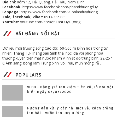
Địa chỉ:
Xóm 12, Hải Quang, Hải Hậu, Nam ĐỊnh
Facebook:
https://www.facebook.com/phamkhuongduy
Fanpage:
https://www.facebook.com/vuonlanduyduong
Zalo, facebook, viber:
0914.336.889
Youtube:
youtube.com/c/VườnLanDuyDương
BÀI ĐĂNG NỔI BẬT
Dữ liệu môi trường sống Cao độ: 60-500 m Đỉnh hoa trong tự
nhiên: Tháng Tư-Tháng Sáu Sinh thái học: đá vôi phong hóa
thường xuyên trên mặt nước Phạm vi nhiệt độ trung bình: 22-25 °
C Ánh sáng: bóng râm Trung bình: vôi, rêu, mùn mỏng, rễ ...
POPULARS
VLDD - Bảng giá lan kiếm Tiên vũ, lô hội đột
biến ngày 06/06/2020
Hướng dẫn xử lý cây hài mới về, cách trồng
lan hài - vườn lan Duy Dương