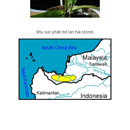
khu vực phân bố lan hài stonei