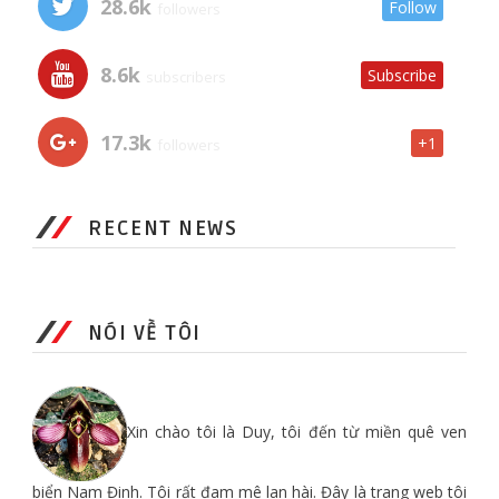
28.6k
Follow
followers
8.6k
Subscribe
subscribers
17.3k
+1
followers
RECENT NEWS
NÓI VỀ TÔI
Xin chào tôi là Duy, tôi đến từ miền quê ven
biển Nam Đinh. Tôi rất đam mê lan hài. Đây là trang web tôi