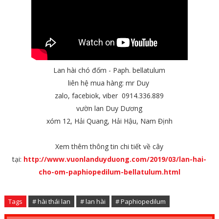
Lan hài chó đốm - Paph. bellatulum
liên hệ mua hàng: mr Duy
zalo, facebiok, viber 0914.336.889
vườn lan Duy Dương
xóm 12, Hải Quang, Hải Hậu, Nam Định
Xem thêm thông tin chi tiết về cây
tại:
http://www.vuonlanduyduong.com/2019/03/lan-hai-
cho-om-paphiopedilum-bellatulum.html
Tags
# hài thái lan
# lan hài
# Paphiopedilum