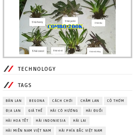
TECHNOLOGY
TAGS
BÁN LAN
BEGONA
CÁCH CHƠI
CHĂM LAN
CỎ THƠM
ĐỊA LAN
GIÁ THỂ
HÀI CÓ HƯƠNG
HÀI ĐUỔI
HÀI HOA TẾT
HÀI INDONIESIA
HÀI LAI
HÀI MIỀN NAM VIỆT NAM
HÀI PHÍA BẮC VIỆT NAM