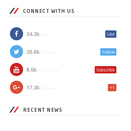
CONNECT WITH US
34.2k
Like
likes
28.6k
Follow
followers
8.6k
Subscribe
subscribers
17.3k
+1
followers
RECENT NEWS