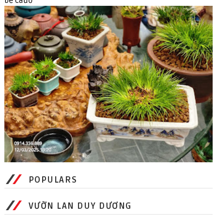
bể cáươ
POPULARS
VƯỜN LAN DUY DƯƠNG