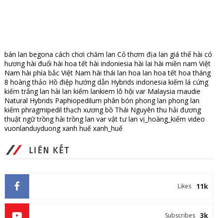
bán lan
begona
cách chơi
chăm lan
Cỏ thơm
địa lan
giá thể
hài có
hương
hài đuổi
hài hoa tết
hài indoniesia
hài lai
hài miền nam Việt
Nam
hài phía bắc Việt Nam
hài thái lan
hoa lan
hoa tết
hoa tháng
8
hoàng thảo
Hồ điệp
hướng dẫn
Hybrids
indonesia
kiếm lá cứng
kiếm trắng
lan hài
lan kiếm
lankiem
lô hội var
Malaysia
maudie
Natural Hybrids
Paphiopedilum
phân bón
phong lan
phong lan
kiếm
phragmipedil
thạch xương bồ
Thái Nguyên
thu hải đương
thuật ngữ
trồng hài
trồng lan
var
vật tư lan
vị_hoàng_kiếm
video
vuonlanduyduong
xanh huế
xanh_huế
LIÊN KẾT
11k
Likes
3k
Subscribes