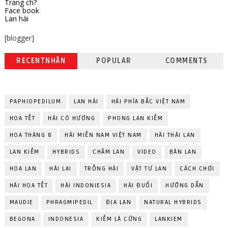
Trang ch?
Face book
Lan hài
[blogger]
RECENTNHÃN
POPULAR
COMMENTS
PAPHIOPEDILUM
LAN HÀI
HÀI PHÍA BẮC VIỆT NAM
HOA TẾT
HÀI CÓ HƯƠNG
PHONG LAN KIẾM
HOA THÁNG 8
HÀI MIỀN NAM VIỆT NAM
HÀI THÁI LAN
LAN KIẾM
HYBRIDS
CHĂM LAN
VIDEO
BÁN LAN
HOA LAN
HÀI LAI
TRỒNG HÀI
VẬT TƯ LAN
CÁCH CHƠI
HÀI HOA TẾT
HÀI INDONIESIA
HÀI ĐUỔI
HƯỚNG DẪN
MAUDIE
PHRAGMIPEDIL
ĐỊA LAN
NATURAL HYBRIDS
BEGONA
INDONESIA
KIẾM LÁ CỨNG
LANKIEM