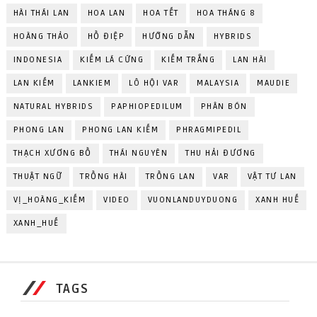
HÀI THÁI LAN
HOA LAN
HOA TẾT
HOA THÁNG 8
HOÀNG THẢO
HỒ ĐIỆP
HƯỚNG DẪN
HYBRIDS
INDONESIA
KIẾM LÁ CỨNG
KIẾM TRẮNG
LAN HÀI
LAN KIẾM
LANKIEM
LÔ HỘI VAR
MALAYSIA
MAUDIE
NATURAL HYBRIDS
PAPHIOPEDILUM
PHÂN BÓN
PHONG LAN
PHONG LAN KIẾM
PHRAGMIPEDIL
THẠCH XƯƠNG BỒ
THÁI NGUYÊN
THU HẢI ĐƯƠNG
THUẬT NGỮ
TRỒNG HÀI
TRỒNG LAN
VAR
VẬT TƯ LAN
VỊ_HOÀNG_KIẾM
VIDEO
VUONLANDUYDUONG
XANH HUẾ
XANH_HUẾ
TAGS