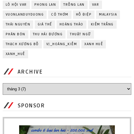
LÔ HỘI VAR
PHONG LAN
TRỒNG LAN
VAR
VUONLANDUYDUONG
CỎ THƠM
HỒ ĐIỆP
MALAYSIA
THÁI NGUYÊN
GIÁ THỂ
HOÀNG THẢO
KIẾM TRẮNG
PHÂN BÓN
THU HẢI ĐƯƠNG
THUẬT NGỮ
THẠCH XƯƠNG BỒ
VỊ_HOÀNG_KIẾM
XANH HUẾ
XANH_HUẾ
ARCHIVE
SPONSOR