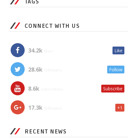
TAGS
CONNECT WITH US
34.2k
Like
likes
28.6k
Follow
followers
8.6k
Subscribe
subscribers
17.3k
+1
followers
RECENT NEWS