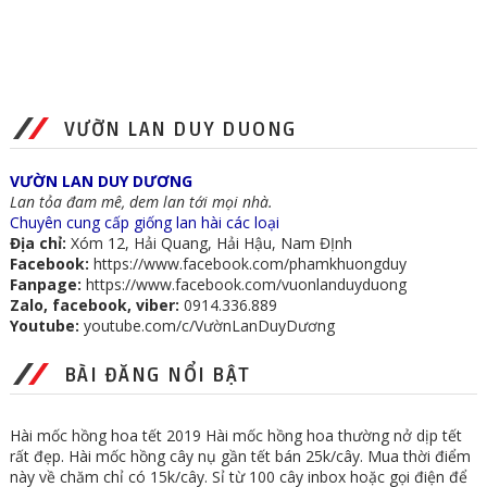
VƯỜN LAN DUY DUONG
VƯỜN LAN DUY DƯƠNG
Lan tỏa đam mê, dem lan tới mọi nhà.
Chuyên cung cấp giống lan hài các loại
Địa chỉ:
Xóm 12, Hải Quang, Hải Hậu, Nam ĐỊnh
Facebook:
https://www.facebook.com/phamkhuongduy
Fanpage:
https://www.facebook.com/vuonlanduyduong
Zalo, facebook, viber:
0914.336.889
Youtube:
youtube.com/c/VườnLanDuyDương
BÀI ĐĂNG NỔI BẬT
Hài mốc hồng hoa tết 2019 Hài mốc hồng hoa thường nở dịp tết
rất đẹp. Hài mốc hồng cây nụ gần tết bán 25k/cây. Mua thời điểm
này về chăm chỉ có 15k/cây. Sỉ từ 100 cây inbox hoặc gọi điện để