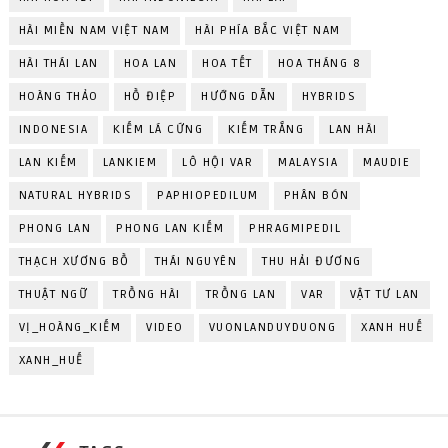
HÀI MIỀN NAM VIỆT NAM
HÀI PHÍA BẮC VIỆT NAM
HÀI THÁI LAN
HOA LAN
HOA TẾT
HOA THÁNG 8
HOÀNG THẢO
HỒ ĐIỆP
HƯỚNG DẪN
HYBRIDS
INDONESIA
KIẾM LÁ CỨNG
KIẾM TRẮNG
LAN HÀI
LAN KIẾM
LANKIEM
LÔ HỘI VAR
MALAYSIA
MAUDIE
NATURAL HYBRIDS
PAPHIOPEDILUM
PHÂN BÓN
PHONG LAN
PHONG LAN KIẾM
PHRAGMIPEDIL
THẠCH XƯƠNG BỒ
THÁI NGUYÊN
THU HẢI ĐƯƠNG
THUẬT NGỮ
TRỒNG HÀI
TRỒNG LAN
VAR
VẬT TƯ LAN
VỊ_HOÀNG_KIẾM
VIDEO
VUONLANDUYDUONG
XANH HUẾ
XANH_HUẾ