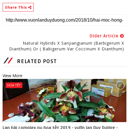
Share This
Older Article
Natural Hybrids X Sanjiangianum (barbigerum X
Dianthum) Or ( Babigerum Var Coccinum X Dianthum)
RELATED POST
View More
HOA TẾT
Lan hài complex nụ hoa tết 2019 - vườn lan Duy Dương -