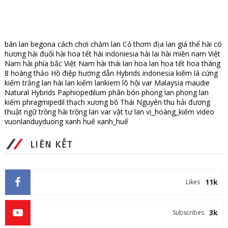
bán lan
begona
cách chơi
chăm lan
Cỏ thơm
địa lan
giá thể
hài có
hương
hài đuổi
hài hoa tết
hài indoniesia
hài lai
hài miền nam Việt
Nam
hài phía bắc Việt Nam
hài thái lan
hoa lan
hoa tết
hoa tháng
8
hoàng thảo
Hồ điệp
hướng dẫn
Hybrids
indonesia
kiếm lá cứng
kiếm trắng
lan hài
lan kiếm
lankiem
lô hội var
Malaysia
maudie
Natural Hybrids
Paphiopedilum
phân bón
phong lan
phong lan
kiếm
phragmipedil
thạch xương bồ
Thái Nguyên
thu hải đương
thuật ngữ
trồng hài
trồng lan
var
vật tư lan
vị_hoàng_kiếm
video
vuonlanduyduong
xanh huế
xanh_huế
LIÊN KẾT
11k
Likes
3k
Subscribes