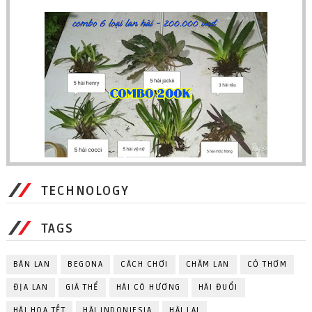
TECHNOLOGY
TAGS
BÁN LAN
BEGONA
CÁCH CHƠI
CHĂM LAN
CỎ THƠM
ĐỊA LAN
GIÁ THỂ
HÀI CÓ HƯƠNG
HÀI ĐUỔI
HÀI HOA TẾT
HÀI INDONIESIA
HÀI LAI