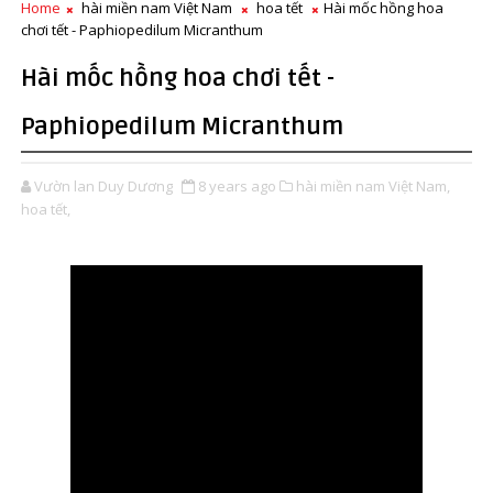
Home
hài miền nam Việt Nam
hoa tết
Hài mốc hồng hoa
chơi tết - Paphiopedilum Micranthum
Hài mốc hồng hoa chơi tết -
Paphiopedilum Micranthum
Vườn lan Duy Dương
8 years ago
hài miền nam Việt Nam,
hoa tết,