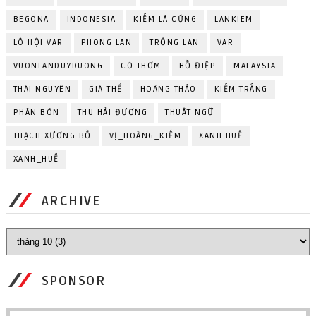
BEGONA
INDONESIA
KIẾM LÁ CỨNG
LANKIEM
LÔ HỘI VAR
PHONG LAN
TRỒNG LAN
VAR
VUONLANDUYDUONG
CỎ THƠM
HỒ ĐIỆP
MALAYSIA
THÁI NGUYÊN
GIÁ THỂ
HOÀNG THẢO
KIẾM TRẮNG
PHÂN BÓN
THU HẢI ĐƯƠNG
THUẬT NGỮ
THẠCH XƯƠNG BỒ
VỊ_HOÀNG_KIẾM
XANH HUẾ
XANH_HUẾ
ARCHIVE
SPONSOR