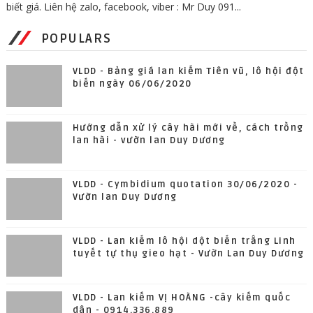
biết giá. Liên hệ zalo, facebook, viber : Mr Duy 091...
POPULARS
VLDD - Bảng giá lan kiếm Tiên vũ, lô hội đột
biến ngày 06/06/2020
Hướng dẫn xử lý cây hài mới về, cách trồng
lan hài - vườn lan Duy Dương
VLDD - Cymbidium quotation 30/06/2020 -
Vườn lan Duy Dương
VLDD - Lan kiếm lô hội dột biến trắng Linh
tuyết tự thụ gieo hạt - Vườn Lan Duy Dương
VLDD - Lan kiếm VỊ HOÀNG -cây kiếm quốc
dân - 0914.336.889