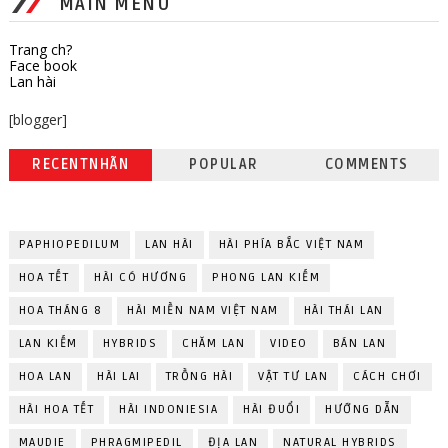
MAIN MENU
Trang ch?
Face book
Lan hài
[blogger]
RECENTNHÃN
POPULAR
COMMENTS
PAPHIOPEDILUM
LAN HÀI
HÀI PHÍA BẮC VIỆT NAM
HOA TẾT
HÀI CÓ HƯƠNG
PHONG LAN KIẾM
HOA THÁNG 8
HÀI MIỀN NAM VIỆT NAM
HÀI THÁI LAN
LAN KIẾM
HYBRIDS
CHĂM LAN
VIDEO
BÁN LAN
HOA LAN
HÀI LAI
TRỒNG HÀI
VẬT TƯ LAN
CÁCH CHƠI
HÀI HOA TẾT
HÀI INDONIESIA
HÀI ĐUỔI
HƯỚNG DẪN
MAUDIE
PHRAGMIPEDIL
ĐỊA LAN
NATURAL HYBRIDS