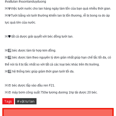
#vattulan #vuonlanduyduong

￼☢Việc tưới nước cho lan hàng ngày làm tốn của bạn quá nhiều thời gian. 

￼☢Tưới bằng vòi tưới thường khiến lan bị tổn thương, rễ bị bong ra do áp 
lực quá lớn của nước.

￼🛡 tất cả được giải quyết với béc đồng tưới lan.

￼1️⃣ béc được làm từ hợp kim đồng.

￼2️⃣ béc được làm theo nguyên lý đơn giản nhất giúp hạn chế tắc tối đa, có 
thể nói là ít bị tắc nhất so với tất cả các loại béc khác trên thị trường.

￼3️⃣ hệ thống béc giúp giảm thời gian tưới tối đa.

￼📒 béc được lắp vào đầu ren F21. 

￼📒 máy bơm công suất 750w tương đương 1hp tải được 20 béc.
Tags
# vật tư lan