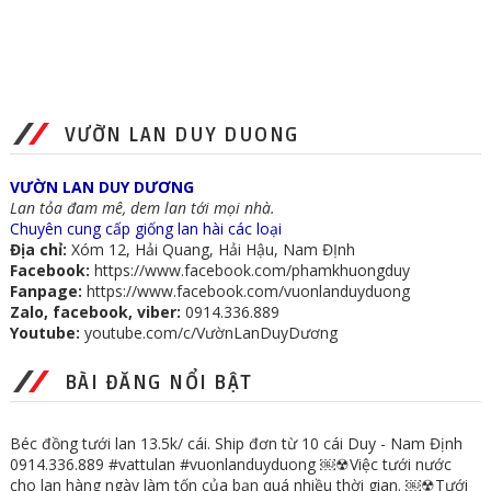
VƯỜN LAN DUY DUONG
VƯỜN LAN DUY DƯƠNG
Lan tỏa đam mê, dem lan tới mọi nhà.
Chuyên cung cấp giống lan hài các loại
Địa chỉ:
Xóm 12, Hải Quang, Hải Hậu, Nam ĐỊnh
Facebook:
https://www.facebook.com/phamkhuongduy
Fanpage:
https://www.facebook.com/vuonlanduyduong
Zalo, facebook, viber:
0914.336.889
Youtube:
youtube.com/c/VườnLanDuyDương
BÀI ĐĂNG NỔI BẬT
Béc đồng tưới lan 13.5k/ cái. Ship đơn từ 10 cái Duy - Nam Định
0914.336.889 #vattulan #vuonlanduyduong ￼☢Việc tưới nước
cho lan hàng ngày làm tốn của bạn quá nhiều thời gian. ￼☢Tưới