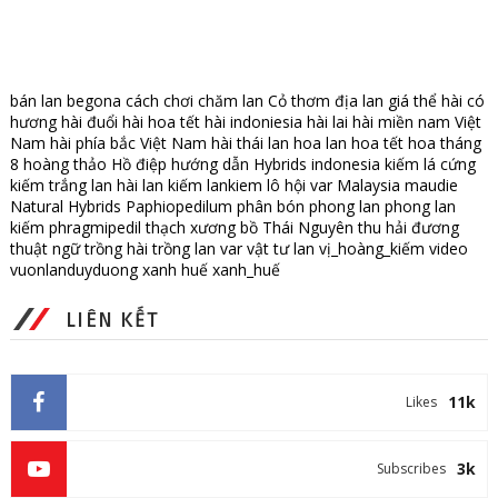
bán lan
begona
cách chơi
chăm lan
Cỏ thơm
địa lan
giá thể
hài có
hương
hài đuổi
hài hoa tết
hài indoniesia
hài lai
hài miền nam Việt
Nam
hài phía bắc Việt Nam
hài thái lan
hoa lan
hoa tết
hoa tháng
8
hoàng thảo
Hồ điệp
hướng dẫn
Hybrids
indonesia
kiếm lá cứng
kiếm trắng
lan hài
lan kiếm
lankiem
lô hội var
Malaysia
maudie
Natural Hybrids
Paphiopedilum
phân bón
phong lan
phong lan
kiếm
phragmipedil
thạch xương bồ
Thái Nguyên
thu hải đương
thuật ngữ
trồng hài
trồng lan
var
vật tư lan
vị_hoàng_kiếm
video
vuonlanduyduong
xanh huế
xanh_huế
LIÊN KẾT
11k
Likes
3k
Subscribes