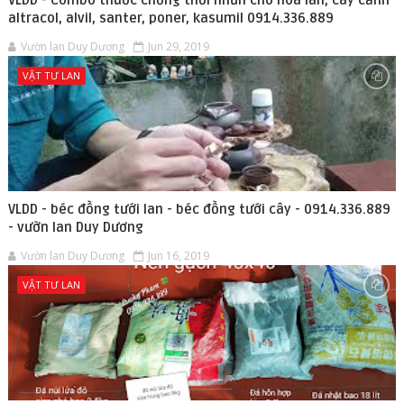
VLDD - Combo thuốc chống thối nhũn cho hoa lan, cây cảnh
altracol, alvil, santer, poner, kasumil 0914.336.889
Vườn lan Duy Dương
Jun 29, 2019
VẬT TƯ LAN
VLDD - béc đồng tưới lan - béc đồng tưới cây - 0914.336.889
- vườn lan Duy Dương
Vườn lan Duy Dương
Jun 16, 2019
VẬT TƯ LAN