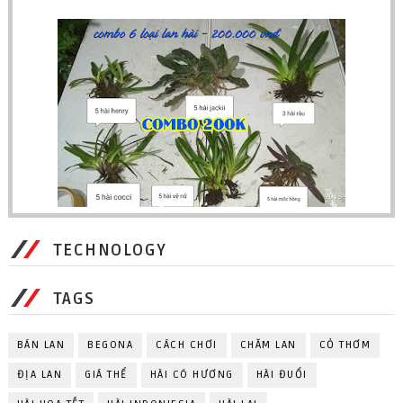
TECHNOLOGY
TAGS
BÁN LAN
BEGONA
CÁCH CHƠI
CHĂM LAN
CỎ THƠM
ĐỊA LAN
GIÁ THỂ
HÀI CÓ HƯƠNG
HÀI ĐUỔI