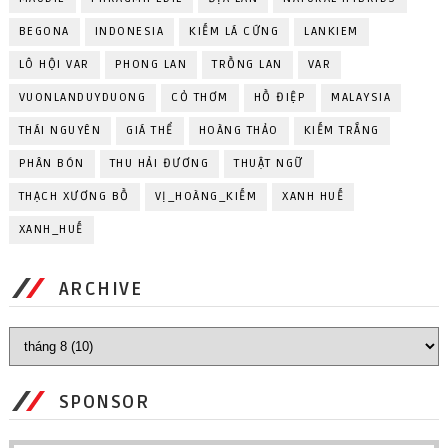
BEGONA
INDONESIA
KIẾM LÁ CỨNG
LANKIEM
LÔ HỘI VAR
PHONG LAN
TRỒNG LAN
VAR
VUONLANDUYDUONG
CỎ THƠM
HỒ ĐIỆP
MALAYSIA
THÁI NGUYÊN
GIÁ THỂ
HOÀNG THẢO
KIẾM TRẮNG
PHÂN BÓN
THU HẢI ĐƯƠNG
THUẬT NGỮ
THẠCH XƯƠNG BỒ
VỊ_HOÀNG_KIẾM
XANH HUẾ
XANH_HUẾ
ARCHIVE
SPONSOR