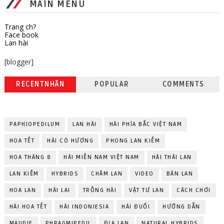
MAIN MENU
Trang ch?
Face book
Lan hài
[blogger]
RECENTNHÃN
POPULAR
COMMENTS
PAPHIOPEDILUM
LAN HÀI
HÀI PHÍA BẮC VIỆT NAM
HOA TẾT
HÀI CÓ HƯƠNG
PHONG LAN KIẾM
HOA THÁNG 8
HÀI MIỀN NAM VIỆT NAM
HÀI THÁI LAN
LAN KIẾM
HYBRIDS
CHĂM LAN
VIDEO
BÁN LAN
HOA LAN
HÀI LAI
TRỒNG HÀI
VẬT TƯ LAN
CÁCH CHƠI
HÀI HOA TẾT
HÀI INDONIESIA
HÀI ĐUỔI
HƯỚNG DẪN
MAUDIE
PHRAGMIPEDIL
ĐỊA LAN
NATURAL HYBRIDS