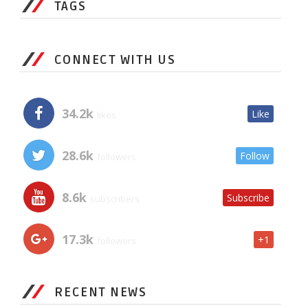
TAGS
CONNECT WITH US
34.2k
Like
likes
28.6k
Follow
followers
8.6k
Subscribe
subscribers
17.3k
+1
followers
RECENT NEWS