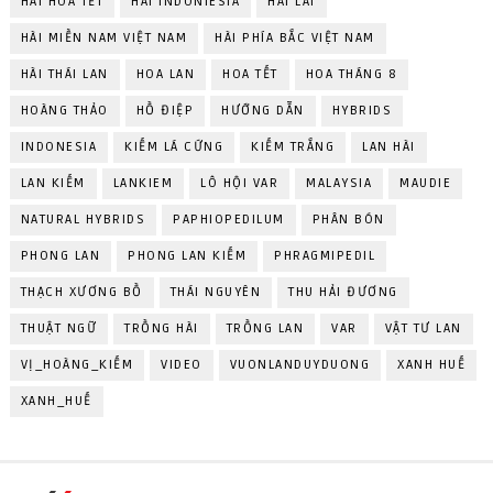
HÀI HOA TẾT
HÀI INDONIESIA
HÀI LAI
HÀI MIỀN NAM VIỆT NAM
HÀI PHÍA BẮC VIỆT NAM
HÀI THÁI LAN
HOA LAN
HOA TẾT
HOA THÁNG 8
HOÀNG THẢO
HỒ ĐIỆP
HƯỚNG DẪN
HYBRIDS
INDONESIA
KIẾM LÁ CỨNG
KIẾM TRẮNG
LAN HÀI
LAN KIẾM
LANKIEM
LÔ HỘI VAR
MALAYSIA
MAUDIE
NATURAL HYBRIDS
PAPHIOPEDILUM
PHÂN BÓN
PHONG LAN
PHONG LAN KIẾM
PHRAGMIPEDIL
THẠCH XƯƠNG BỒ
THÁI NGUYÊN
THU HẢI ĐƯƠNG
THUẬT NGỮ
TRỒNG HÀI
TRỒNG LAN
VAR
VẬT TƯ LAN
VỊ_HOÀNG_KIẾM
VIDEO
VUONLANDUYDUONG
XANH HUẾ
XANH_HUẾ