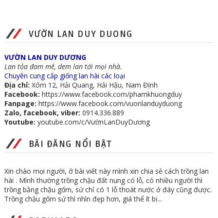
VƯỜN LAN DUY DUONG
VƯỜN LAN DUY DƯƠNG
Lan tỏa đam mê, dem lan tới mọi nhà.
Chuyên cung cấp giống lan hài các loại
Địa chỉ:
Xóm 12, Hải Quang, Hải Hậu, Nam ĐỊnh
Facebook:
https://www.facebook.com/phamkhuongduy
Fanpage:
https://www.facebook.com/vuonlanduyduong
Zalo, facebook, viber:
0914.336.889
Youtube:
youtube.com/c/VườnLanDuyDương
BÀI ĐĂNG NỔI BẬT
Xin chào mọi người, ở bài viết này mình xin chia sẻ cách trồng lan
hài . Mình thường trồng chậu đất nung có lỗ, có nhiều người thì
trồng bằng chậu gốm, sứ chỉ có 1 lỗ thoát nước ở đáy cũng được.
Trồng chậu gốm sứ thì nhìn đẹp hơn, giá thể ít bị...