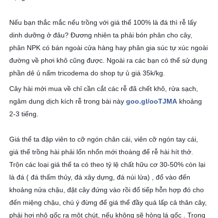
Nếu bạn thắc mắc nếu trồng với giá thể 100% là đá thì rễ lấy
dinh dưỡng ở đâu? Đương nhiên ta phải bón phân cho cây,
phân NPK có bán ngoài cửa hàng hay phân gia súc tự xúc ngoài
đường về phơi khô cũng được. Ngoài ra các bạn có thể sử dụng
phần dê ủ nấm tricodema do shop tự ủ giá 35k/kg.
Cây hài mới mua về chỉ cần cắt các rễ đã chết khô, rửa sạch,
ngâm dung dịch kích rễ trong bài này
goo.gl/ooTJMA
khoảng
2-3 tiếng.
Giá thể ta đập viên to cỡ ngón chân cái, viên cỡ ngón tay cái,
giá thể trồng hài phải lổn nhổn mới thoáng để rễ hài hít thở.
Trộn các loại giá thể ta có theo tỷ lệ chất hữu cơ 30-50% còn lại
là đá ( đá thấm thủy, đá xây dựng, đá núi lửa) , đổ vào đến
khoảng nửa chậu, đặt cây đứng vào rồi đổ tiếp hỗn hợp đó cho
đến miệng chậu, chú ý đừng để giá thể đầy quá lấp cả thân cây,
phải hơi nhô gốc ra một chút, nếu không sẽ hỏng lá gốc . Trong