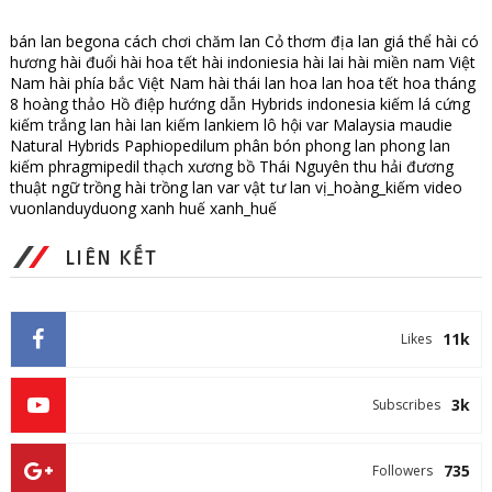
bán lan
begona
cách chơi
chăm lan
Cỏ thơm
địa lan
giá thể
hài có
hương
hài đuổi
hài hoa tết
hài indoniesia
hài lai
hài miền nam Việt
Nam
hài phía bắc Việt Nam
hài thái lan
hoa lan
hoa tết
hoa tháng
8
hoàng thảo
Hồ điệp
hướng dẫn
Hybrids
indonesia
kiếm lá cứng
kiếm trắng
lan hài
lan kiếm
lankiem
lô hội var
Malaysia
maudie
Natural Hybrids
Paphiopedilum
phân bón
phong lan
phong lan
kiếm
phragmipedil
thạch xương bồ
Thái Nguyên
thu hải đương
thuật ngữ
trồng hài
trồng lan
var
vật tư lan
vị_hoàng_kiếm
video
vuonlanduyduong
xanh huế
xanh_huế
LIÊN KẾT
11k
Likes
3k
Subscribes
735
Followers