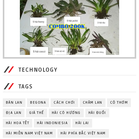
TECHNOLOGY
TAGS
BÁN LAN
BEGONA
CÁCH CHƠI
CHĂM LAN
CỎ THƠM
ĐỊA LAN
GIÁ THỂ
HÀI CÓ HƯƠNG
HÀI ĐUỔI
HÀI HOA TẾT
HÀI INDONIESIA
HÀI LAI
HÀI MIỀN NAM VIỆT NAM
HÀI PHÍA BẮC VIỆT NAM