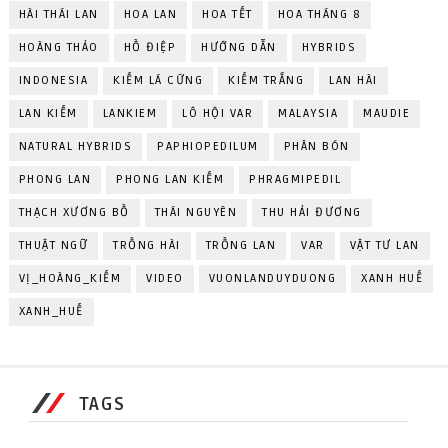
HÀI THÁI LAN
HOA LAN
HOA TẾT
HOA THÁNG 8
HOÀNG THẢO
HỒ ĐIỆP
HƯỚNG DẪN
HYBRIDS
INDONESIA
KIẾM LÁ CỨNG
KIẾM TRẮNG
LAN HÀI
LAN KIẾM
LANKIEM
LÔ HỘI VAR
MALAYSIA
MAUDIE
NATURAL HYBRIDS
PAPHIOPEDILUM
PHÂN BÓN
PHONG LAN
PHONG LAN KIẾM
PHRAGMIPEDIL
THẠCH XƯƠNG BỒ
THÁI NGUYÊN
THU HẢI ĐƯƠNG
THUẬT NGỮ
TRỒNG HÀI
TRỒNG LAN
VAR
VẬT TƯ LAN
VỊ_HOÀNG_KIẾM
VIDEO
VUONLANDUYDUONG
XANH HUẾ
XANH_HUẾ
TAGS