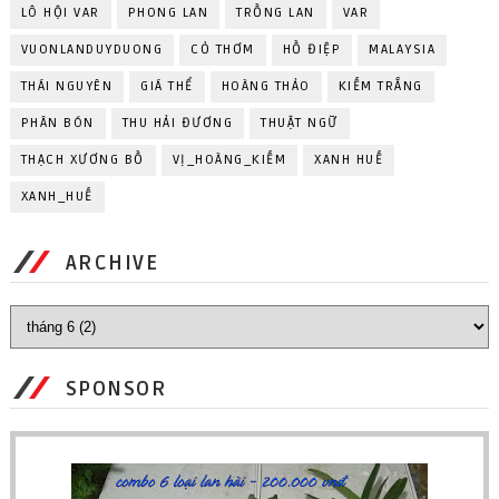
LÔ HỘI VAR
PHONG LAN
TRỒNG LAN
VAR
VUONLANDUYDUONG
CỎ THƠM
HỒ ĐIỆP
MALAYSIA
THÁI NGUYÊN
GIÁ THỂ
HOÀNG THẢO
KIẾM TRẮNG
PHÂN BÓN
THU HẢI ĐƯƠNG
THUẬT NGỮ
THẠCH XƯƠNG BỒ
VỊ_HOÀNG_KIẾM
XANH HUẾ
XANH_HUẾ
ARCHIVE
SPONSOR