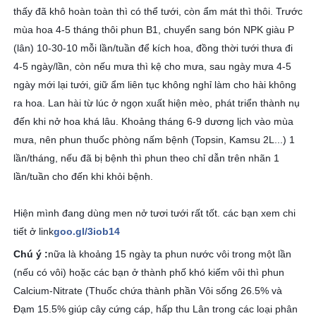
thấy đã khô hoàn toàn thì có thể tưới, còn ẩm mát thì thôi. Trước
mùa hoa 4-5 tháng thôi phun B1, chuyển sang bón NPK giàu P
(lân) 10-30-10 mỗi lần/tuần để kích hoa, đồng thời tưới thưa đi
4-5 ngày/lần, còn nếu mưa thì kệ cho mưa, sau ngày mưa 4-5
ngày mới lại tưới, giữ ẩm liên tục không nghỉ làm cho hài không
ra hoa. Lan hài từ lúc ở ngọn xuất hiện mèo, phát triển thành nụ
đến khi nở hoa khá lâu. Khoảng tháng 6-9 dương lịch vào mùa
mưa, nên phun thuốc phòng nấm bệnh (Topsin, Kamsu 2L...) 1
lần/tháng, nếu đã bị bệnh thì phun theo chỉ dẫn trên nhãn 1
lần/tuần cho đến khi khỏi bệnh.
Hiện mình đang dùng men nở tươi tưới rất tốt. các bạn xem chi
tiết ở link
goo.gl/3iob14
Chú ý :
nữa là khoảng 15 ngày ta phun nước vôi trong một lần
(nếu có vôi) hoặc các bạn ở thành phố khó kiếm vôi thì phun
Calcium-Nitrate (Thuốc chứa thành phần Vôi sống 26.5% và
Đạm 15.5% giúp cây cứng cáp, hấp thu Lân trong các loại phân