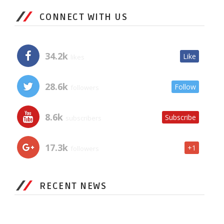
CONNECT WITH US
34.2k
Like
likes
28.6k
Follow
followers
8.6k
Subscribe
subscribers
17.3k
+1
followers
RECENT NEWS