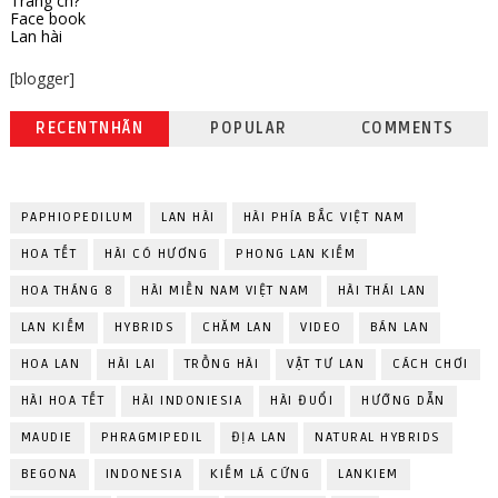
Trang ch?
Face book
Lan hài
[blogger]
RECENTNHÃN
POPULAR
COMMENTS
PAPHIOPEDILUM
LAN HÀI
HÀI PHÍA BẮC VIỆT NAM
HOA TẾT
HÀI CÓ HƯƠNG
PHONG LAN KIẾM
HOA THÁNG 8
HÀI MIỀN NAM VIỆT NAM
HÀI THÁI LAN
LAN KIẾM
HYBRIDS
CHĂM LAN
VIDEO
BÁN LAN
HOA LAN
HÀI LAI
TRỒNG HÀI
VẬT TƯ LAN
CÁCH CHƠI
HÀI HOA TẾT
HÀI INDONIESIA
HÀI ĐUỔI
HƯỚNG DẪN
MAUDIE
PHRAGMIPEDIL
ĐỊA LAN
NATURAL HYBRIDS
BEGONA
INDONESIA
KIẾM LÁ CỨNG
LANKIEM