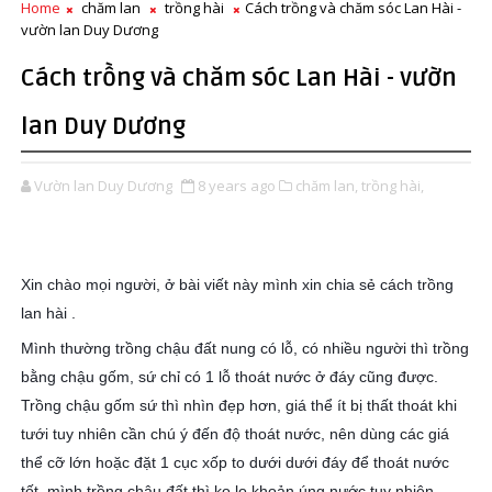
Home
chăm lan
trồng hài
Cách trồng và chăm sóc Lan Hài -
vườn lan Duy Dương
Cách trồng và chăm sóc Lan Hài - vườn
lan Duy Dương
Vườn lan Duy Dương
8 years ago
chăm lan,
trồng hài,
Xin chào mọi người, ở bài viết này mình xin chia sẻ cách trồng
lan hài .
Mình thường trồng chậu đất nung có lỗ, có nhiều người thì trồng
bằng chậu gốm, sứ chỉ có 1 lỗ thoát nước ở đáy cũng được.
Trồng chậu gốm sứ thì nhìn đẹp hơn, giá thể ít bị thất thoát khi
tưới tuy nhiên cần chú ý đến độ thoát nước, nên dùng các giá
thể cỡ lớn hoặc đặt 1 cục xốp to dưới dưới đáy để thoát nước
tốt, mình trồng chậu đất thì ko lo khoản úng nước tuy nhiên